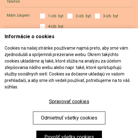
Telefón
Mám záujem:
1-izb. byt
2-izb. byt
3-izb. byt
4-izb. byt
Informácie o cookies
a) výhradne o projekt ALVY
b) aj o iné projekty developera
Cookies na našej stránke používame najmä preto, aby sme vám
zjednodušili a spríjemnili prezeranie webu. Okrem takýchto
Správa
cookies ukladáme aj také, ktoré slúžia na analýzu za účelom
zlepšovania nášho webu alebo napr. také, ktoré sprístupňujú
Odoslaním formulára súhlasíte so
spracovaním osobných údajov
.
služby sociálnych sietí. Cookies sa dočasne ukladajú vo vašom
prehliadači, a aby sme ich vedeli používať, potrebujeme na to váš
súhlas.
Odoslať
Spravovať cookies
Odmietnuť všetky cookies
Chránené testom reCAPTCHA.
Ochrana súkromia
.
Zmluvné podmienky
.
Zásady používania cookies
.
Spracovanie
osobných údajov
.
Nastavenie cookies
Povoliť všetky cookies