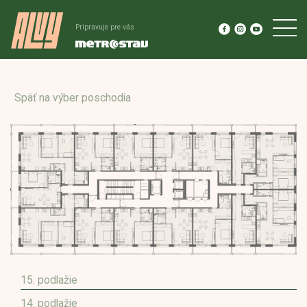
Pripravuje pre vás
Späť na výber poschodia
15. podlažie
14. podlažie