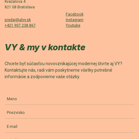
Kvačalova 4
821 08 Bratislava
Facebook
predaj@alvy.sk
Instagram
+421 907 238 867
Youtube
VY & my v kontakte
Chcete byť súčasťou novovznikajúcej modernej štvrte aj VY?
Kontaktujte nás, radi vám poskytneme všetky potrebné
informácie a zodpovieme vaše otázky.
Meno
Priezvisko
E-mail