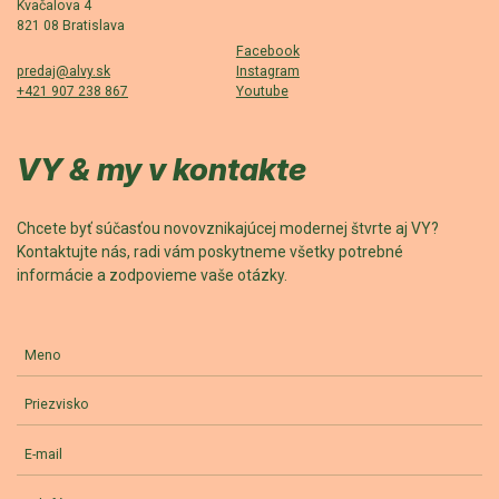
Kvačalova 4
821 08 Bratislava
Facebook
predaj@alvy.sk
Instagram
+421 907 238 867
Youtube
VY & my v kontakte
Chcete byť súčasťou novovznikajúcej modernej štvrte aj VY?
Kontaktujte nás, radi vám poskytneme všetky potrebné
informácie a zodpovieme vaše otázky.
Meno
Priezvisko
E-mail