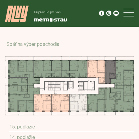
Pripravuje pre vás
Späť na výber poschodia
15. podlažie
14. podlažie