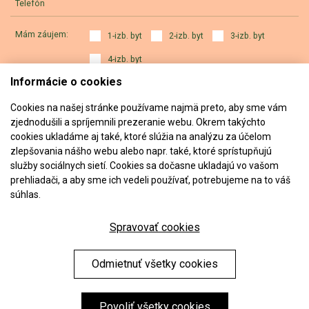
Telefón
Mám záujem:
1-izb. byt
2-izb. byt
3-izb. byt
4-izb. byt
Informácie o cookies
a) výhradne o projekt ALVY
b) aj o iné projekty developera
Cookies na našej stránke používame najmä preto, aby sme vám
zjednodušili a spríjemnili prezeranie webu. Okrem takýchto
Správa
cookies ukladáme aj také, ktoré slúžia na analýzu za účelom
zlepšovania nášho webu alebo napr. také, ktoré sprístupňujú
Odoslaním formulára súhlasíte so
spracovaním osobných údajov
.
služby sociálnych sietí. Cookies sa dočasne ukladajú vo vašom
prehliadači, a aby sme ich vedeli používať, potrebujeme na to váš
súhlas.
Odoslať
Spravovať cookies
Odmietnuť všetky cookies
Chránené testom reCAPTCHA.
Ochrana súkromia
.
Zmluvné podmienky
.
Zásady používania cookies
.
Spracovanie
osobných údajov
.
Nastavenie cookies
Povoliť všetky cookies