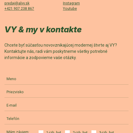
predaj@alvy.sk
Instagram
+421 907 238 867
Youtube
VY & my v kontakte
Chcete byť súčasťou novovznikajúcej modernej štvrte aj VY?
Kontaktujte nás, radi vám poskytneme všetky potrebné
informácie a zodpovieme vaše otázky.
Meno
Priezvisko
E-mail
Telefón
Mám záujem:
1-izb. byt
2-izb. byt
3-izb. byt