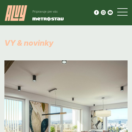
Pripravuje pre vás
VY & novinky