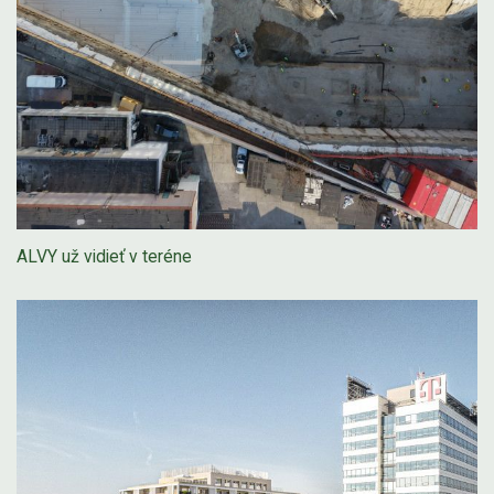
ALVY už vidieť v teréne