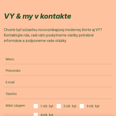
VY & my v kontakte
Chcete byť súčasťou novovznikajúcej modernej štvrte aj VY?
Kontaktujte nás, radi vám poskytneme všetky potrebné
informácie a zodpovieme vaše otázky.
Meno
Priezvisko
E-mail
Telefón
Mám záujem:
1-izb. byt
2-izb. byt
3-izb. byt
4-izb. byt