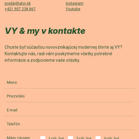
predaj@alvy.sk
Instagram
+421 907 238 867
Youtube
VY & my v kontakte
Chcete byť súčasťou novovznikajúcej modernej štvrte aj VY?
Kontaktujte nás, radi vám poskytneme všetky potrebné
informácie a zodpovieme vaše otázky.
Meno
Priezvisko
E-mail
Telefón
Mám záujem:
1-izb. byt
2-izb. byt
3-izb. byt