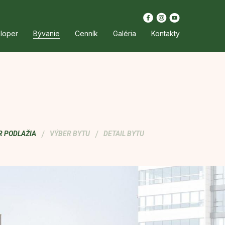
loper
Bývanie
Cenník
Galéria
Kontakty
/
/
R PODLAŽIA
VÝBER BYTU
DETAIL BYTU