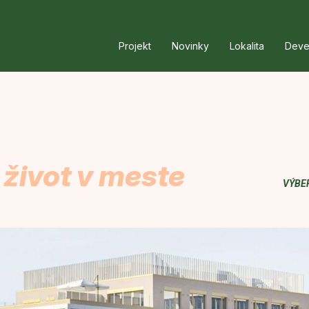
Projekt
Novinky
Lokalita
Deve
 život v meste
VÝBE