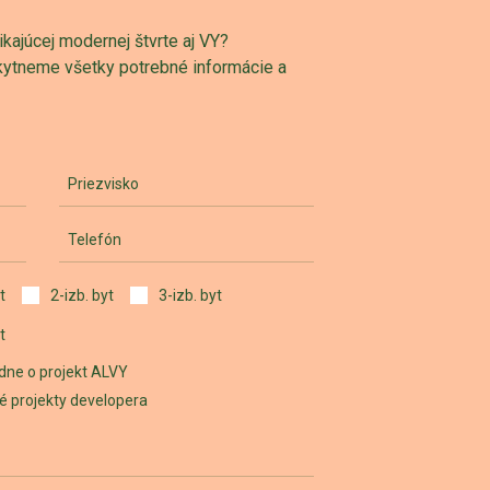
ajúcej modernej štvrte aj VY?
skytneme všetky potrebné informácie a
Priezvisko
Telefón
t
2-izb. byt
3-izb. byt
t
dne o projekt ALVY
iné projekty developera