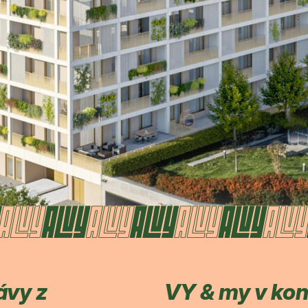
ávy z
VY & my v ko