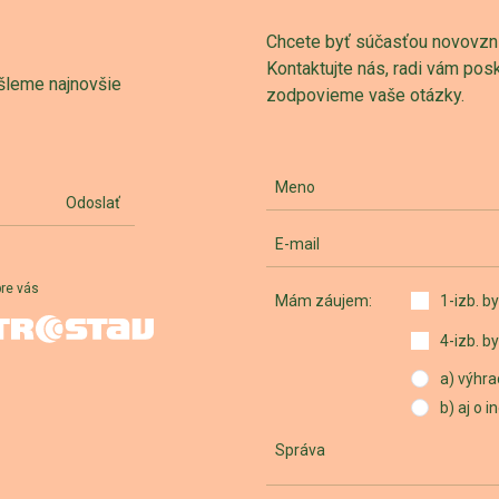
Chcete byť súčasťou novovznik
Kontaktujte nás, radi vám po
šleme najnovšie
zodpovieme vaše otázky.
Meno
Odoslať
E-mail
pre vás
Mám záujem:
1-izb. by
4-izb. by
a) výhra
b) aj o 
Správa