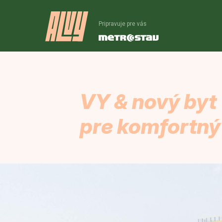
Pripravuje pre vás
VY & nový byt
pre komfortný