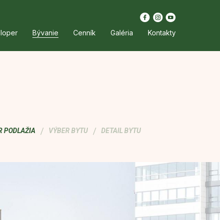
loper
Bývanie
Cenník
Galéria
Kontakty
/
/
R PODLAŽIA
VÝBER BYTU
DETAIL BYTU