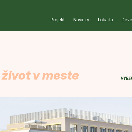
Projekt
Novinky
Lokalita
Deve
 život v meste
VÝBE