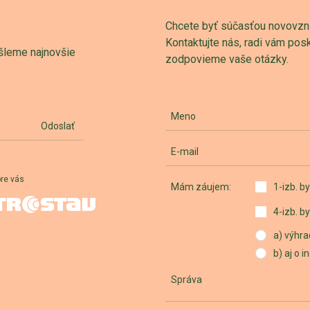
Chcete byť súčasťou novovznik
Kontaktujte nás, radi vám po
šleme najnovšie
zodpovieme vaše otázky.
Meno
Odoslať
E-mail
pre vás
Mám záujem:
1-izb. by
4-izb. by
a) výhra
b) aj o 
Správa