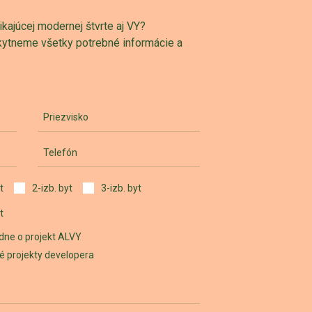
ajúcej modernej štvrte aj VY?
skytneme všetky potrebné informácie a
Priezvisko
Telefón
t
2-izb. byt
3-izb. byt
t
dne o projekt ALVY
iné projekty developera