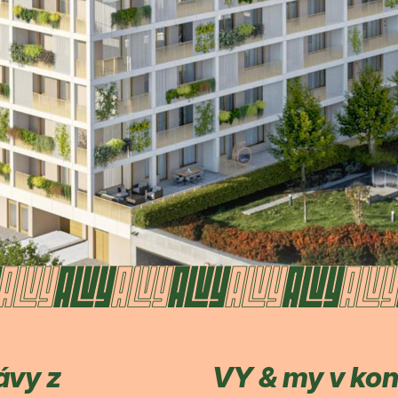
ávy z
VY & my v ko