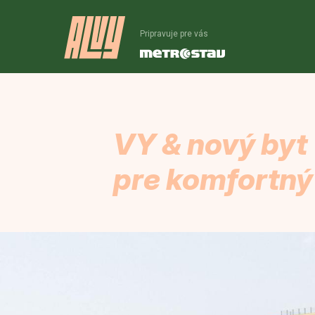
Pripravuje pre vás
VY & nový byt
pre komfortný