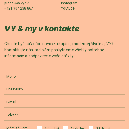
predaj@alvy.sk
Instagram
+421 907 238 867
Youtube
VY & my v kontakte
Chcete byť súčasťou novovznikajúcej modernej štvrte aj VY?
Kontaktujte nás, radi vám poskytneme všetky potrebné
informácie a zodpovieme vaše otázky.
Meno
Priezvisko
E-mail
Telefón
Mám záujem:
1-izb. byt
2-izb. byt
3-izb. byt