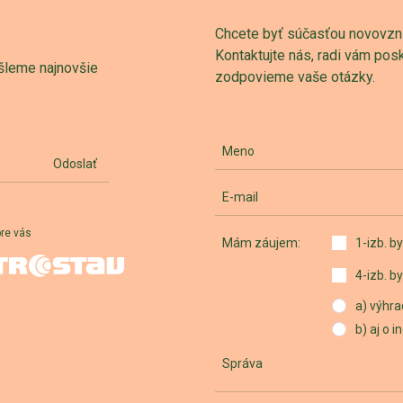
Chcete byť súčasťou novovznik
Kontaktujte nás, radi vám po
šleme najnovšie
zodpovieme vaše otázky.
Meno
Odoslať
E-mail
pre vás
Mám záujem:
1-izb. by
4-izb. by
a) výhra
b) aj o 
Správa