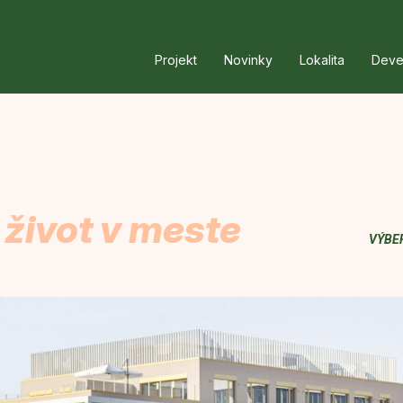
Projekt
Novinky
Lokalita
Deve
 život v meste
VÝBE