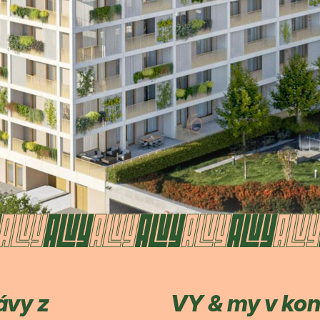
ávy z
VY & my v ko