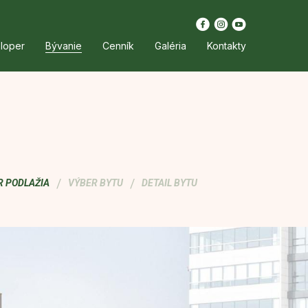
loper
Bývanie
Cenník
Galéria
Kontakty
/
/
R PODLAŽIA
VÝBER BYTU
DETAIL BYTU