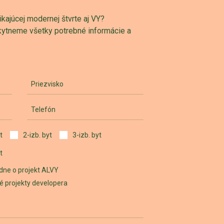
ajúcej modernej štvrte aj VY?
skytneme všetky potrebné informácie a
Priezvisko
Telefón
t
2-izb. byt
3-izb. byt
t
dne o projekt ALVY
iné projekty developera