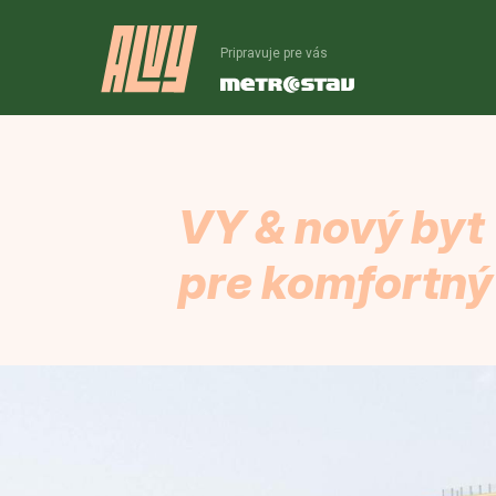
Pripravuje pre vás
VY & nový byt
pre komfortný