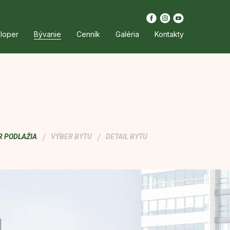
loper
Bývanie
Cenník
Galéria
Kontakty
/
/
R PODLAŽIA
VÝBER BYTU
DETAIL BYTU