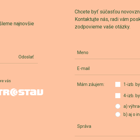
Chcete byť súčasťou novovznik
Kontaktujte nás, radi vám po
šleme najnovšie
zodpovieme vaše otázky.
Meno
Odoslať
E-mail
pre vás
Mám záujem:
1-izb. by
4-izb. by
a) výhra
b) aj o 
Správa