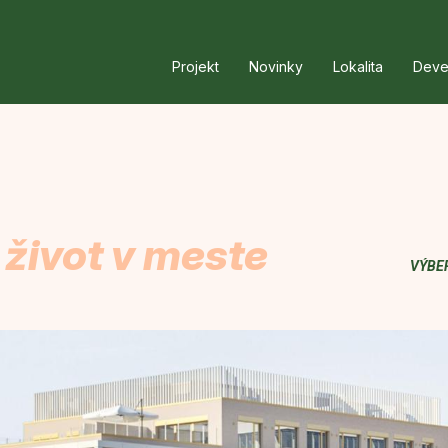
Projekt
Novinky
Lokalita
Deve
 život v meste
VÝBE