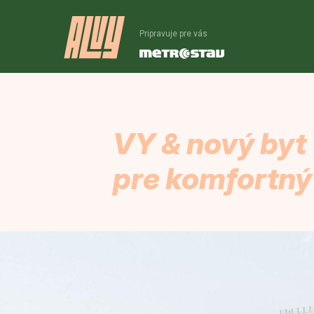
Pripravuje pre vás
VY & nový byt
pre komfortný