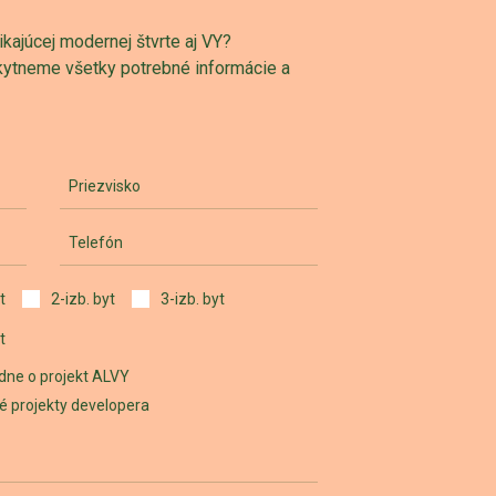
ajúcej modernej štvrte aj VY?
skytneme všetky potrebné informácie a
Priezvisko
Telefón
t
2-izb. byt
3-izb. byt
t
dne o projekt ALVY
iné projekty developera