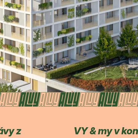
ávy z
VY & my v ko