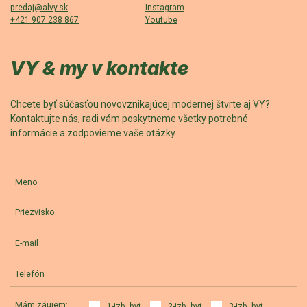
predaj@alvy.sk
Instagram
+421 907 238 867
Youtube
VY & my v kontakte
Chcete byť súčasťou novovznikajúcej modernej štvrte aj VY?
Kontaktujte nás, radi vám poskytneme všetky potrebné
informácie a zodpovieme vaše otázky.
Meno
Priezvisko
E-mail
Telefón
Mám záujem:
1-izb. byt
2-izb. byt
3-izb. byt