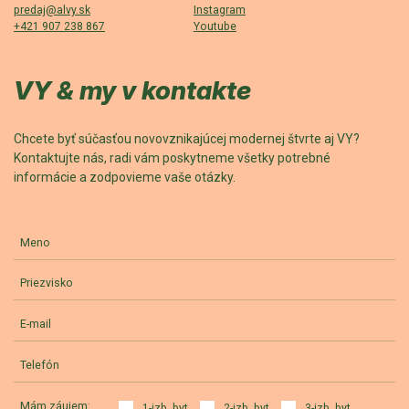
predaj@alvy.sk
Instagram
+421 907 238 867
Youtube
VY & my v kontakte
Chcete byť súčasťou novovznikajúcej modernej štvrte aj VY?
Kontaktujte nás, radi vám poskytneme všetky potrebné
informácie a zodpovieme vaše otázky.
Meno
Priezvisko
E-mail
Telefón
Mám záujem:
1-izb. byt
2-izb. byt
3-izb. byt