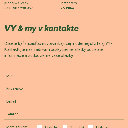
predaj@alvy.sk
Instagram
+421 907 238 867
Youtube
VY & my v kontakte
Chcete byť súčasťou novovznikajúcej modernej štvrte aj VY?
Kontaktujte nás, radi vám poskytneme všetky potrebné
informácie a zodpovieme vaše otázky.
Meno
Priezvisko
E-mail
Telefón
Mám záujem:
1-izb. byt
2-izb. byt
3-izb. byt