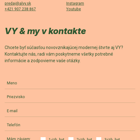
predaj@alvy.sk
Instagram
+421 907 238 867
Youtube
VY & my v kontakte
Chcete byť súčasťou novovznikajúcej modernej štvrte aj VY?
Kontaktujte nás, radi vám poskytneme všetky potrebné
informácie a zodpovieme vaše otázky.
Meno
Priezvisko
E-mail
Telefón
Mám záujem:
1-izb. byt
2-izb. byt
3-izb. byt