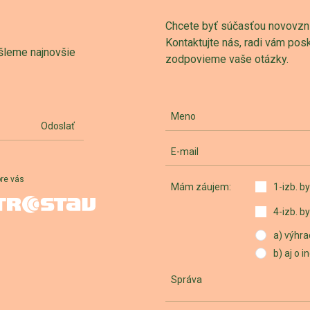
Chcete byť súčasťou novovznik
Kontaktujte nás, radi vám po
šleme najnovšie
zodpovieme vaše otázky.
Meno
Odoslať
E-mail
pre vás
Mám záujem:
1-izb. by
4-izb. by
a) výhra
b) aj o 
Správa