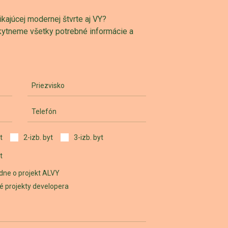
ajúcej modernej štvrte aj VY?
skytneme všetky potrebné informácie a
Priezvisko
Telefón
t
2-izb. byt
3-izb. byt
t
dne o projekt ALVY
iné projekty developera