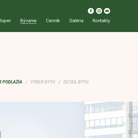
loper
Bývanie
Cenník
Galéria
Kontakty
/
/
R PODLAŽIA
VÝBER BYTU
DETAIL BYTU