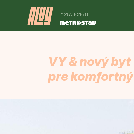
Pripravuje pre vás
VY & nový byt
pre komfortný