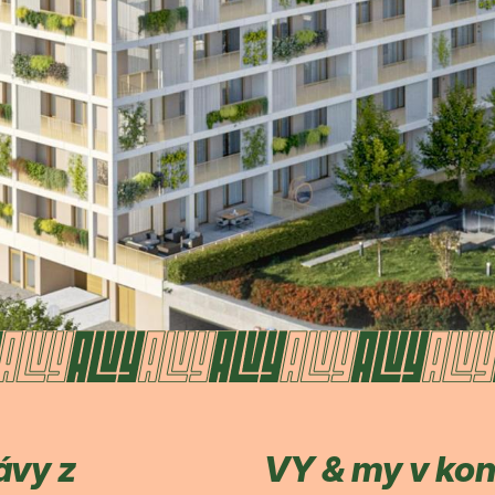
ávy z
VY & my v ko