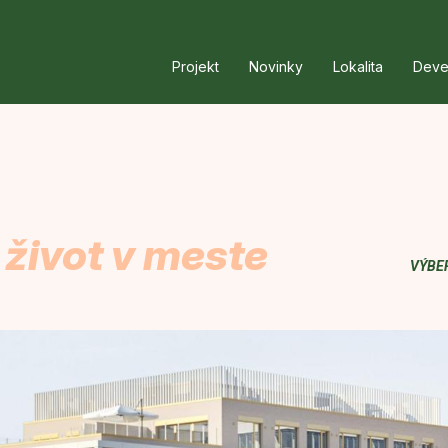
Projekt
Novinky
Lokalita
Deve
 život v meste
VÝBE