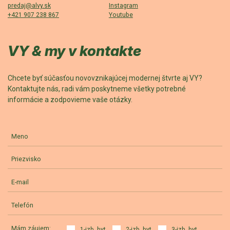
predaj@alvy.sk
Instagram
+421 907 238 867
Youtube
VY & my v kontakte
Chcete byť súčasťou novovznikajúcej modernej štvrte aj VY?
Kontaktujte nás, radi vám poskytneme všetky potrebné
informácie a zodpovieme vaše otázky.
Meno
Priezvisko
E-mail
Telefón
Mám záujem:
1-izb. byt
2-izb. byt
3-izb. byt