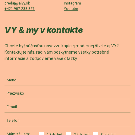
predaj@alvy.sk
Instagram
+421 907 238 867
Youtube
VY & my v kontakte
Chcete byť súčasťou novovznikajúcej modernej štvrte aj VY?
Kontaktujte nás, radi vám poskytneme všetky potrebné
informácie a zodpovieme vaše otázky.
Meno
Priezvisko
E-mail
Telefón
Mám záujem:
1-izb. byt
2-izb. byt
3-izb. byt