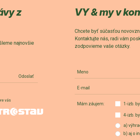
ávy z
VY & my v ko
Chcete byť súčasťou novovznik
Kontaktujte nás, radi vám po
šleme najnovšie
zodpovieme vaše otázky.
Meno
Odoslať
E-mail
pre vás
Mám záujem:
1-izb. by
4-izb. by
a) výhra
b) aj o 