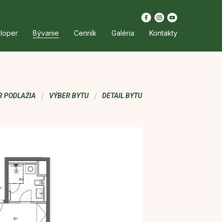
loper
Bývanie
Cenník
Galéria
Kontakty
/
/
R PODLAŽIA
VÝBER BYTU
DETAIL BYTU