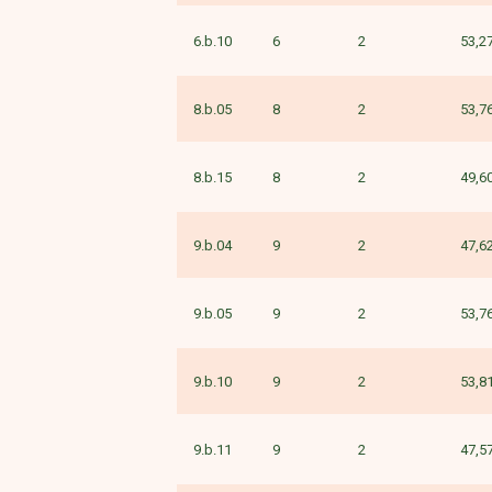
6.b.10
6
2
53,2
8.b.05
8
2
53,7
8.b.15
8
2
49,6
9.b.04
9
2
47,6
9.b.05
9
2
53,7
9.b.10
9
2
53,8
9.b.11
9
2
47,5