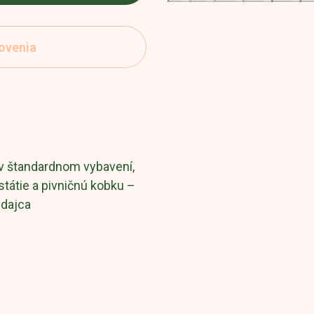
ovenia
v štandardnom vybavení,
státie a pivničnú kobku –
edajca