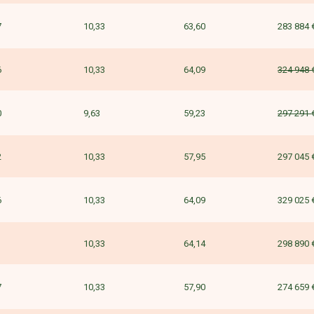
7
10,33
63,60
283 884 
6
10,33
64,09
324 948 
0
9,63
59,23
297 291 
2
10,33
57,95
297 045 
6
10,33
64,09
329 025 
1
10,33
64,14
298 890 
7
10,33
57,90
274 659 