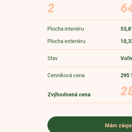
2
6
Plocha interiéru
53,8
Plocha exteriéru
10,3
Stav
Voľn
Cenníková cena
295 
2
Zvýhodnená cena
Mám záuj