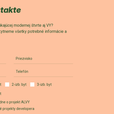
ntakte
ajúcej modernej štvrte aj VY?
skytneme všetky potrebné informácie a
Priezvisko
Telefón
t
2-izb. byt
3-izb. byt
t
dne o projekt ALVY
iné projekty developera