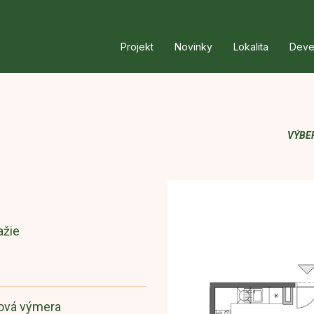
Projekt
Novinky
Lokalita
Deve
VÝBE
ažie
ová výmera