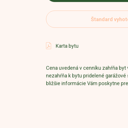
Štandard vyhot
Karta bytu
Cena uvedená v cenníku zahŕňa byt 
nezahŕňa k bytu pridelené garážové 
bližšie informácie Vám poskytne pr