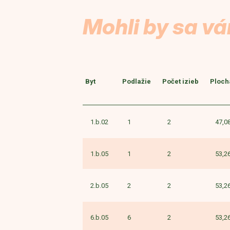
Mohli by sa vá
Byt
Podlažie
Počet izieb
Ploch
1.b.02
1
2
47,0
1.b.05
1
2
53,2
2.b.05
2
2
53,2
6.b.05
6
2
53,2