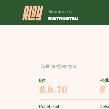
Pripravuje pre vás
Späť na výber bytu
Byt
Podl
8.b.10
8
Počet izieb
Celk