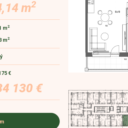
2
4,14 m
2
1 m
2
3 m
ý
175 €
84 130 €
em