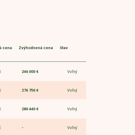
á cena
Zvýhodnená cena
Stav
Voľný
€
246 000 €
Voľný
€
276 750 €
Voľný
€
280 440 €
Voľný
€
-