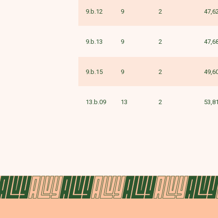
9.b.12
9
2
47,6
9.b.13
9
2
47,6
9.b.15
9
2
49,6
13.b.09
13
2
53,8