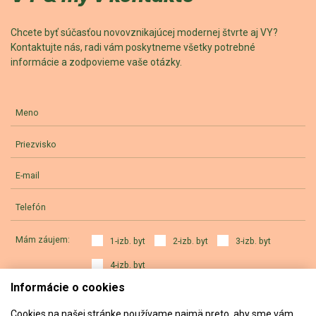
Chcete byť súčasťou novovznikajúcej modernej štvrte aj VY?
Kontaktujte nás, radi vám poskytneme všetky potrebné
informácie a zodpovieme vaše otázky.
Meno
Priezvisko
E-mail
Telefón
Mám záujem:
1-izb. byt
2-izb. byt
3-izb. byt
4-izb. byt
Informácie o cookies
a) výhradne o projekt ALVY
b) aj o iné projekty developera
Cookies na našej stránke používame najmä preto, aby sme vám