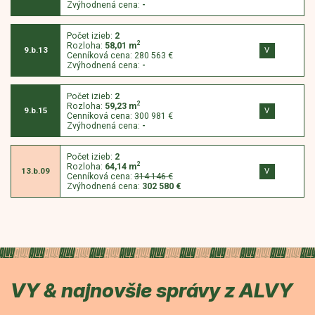
Zvýhodnená cena:
-
Počet izieb:
2
2
Rozloha:
58,01
m
V
9.b.13
Cenníková cena:
280 563 €
Zvýhodnená cena:
-
Počet izieb:
2
2
Rozloha:
59,23
m
V
9.b.15
Cenníková cena:
300 981 €
Zvýhodnená cena:
-
Počet izieb:
2
2
Rozloha:
64,14
m
V
13.b.09
Cenníková cena:
314 146 €
Zvýhodnená cena:
302 580 €
VY & najnovšie správy z ALVY