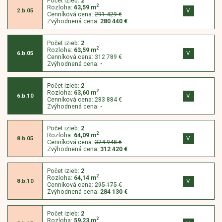
Počet izieb:
2
2
Rozloha:
63,59
m
V
2.b.05
Cenníková cena:
291 429 €
Zvýhodnená cena:
280 440 €
Počet izieb:
2
2
Rozloha:
63,59
m
V
6.b.05
Cenníková cena:
312 789 €
Zvýhodnená cena:
-
Počet izieb:
2
2
Rozloha:
63,60
m
V
6.b.10
Cenníková cena:
283 884 €
Zvýhodnená cena:
-
Počet izieb:
2
2
Rozloha:
64,09
m
V
8.b.05
Cenníková cena:
324 948 €
Zvýhodnená cena:
312 420 €
Počet izieb:
2
2
Rozloha:
64,14
m
V
8.b.10
Cenníková cena:
295 175 €
Zvýhodnená cena:
284 130 €
Počet izieb:
2
2
Rozloha:
59,23
m