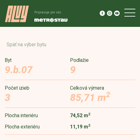
Pripravuje pre vás
Späť na výber bytu
Byt
Podlažie
9.b.07
9
Počet izieb
Celková výmera
2
3
85,71 m
2
Plocha interiéru
74,52 m
2
Plocha exteriéru
11,19 m