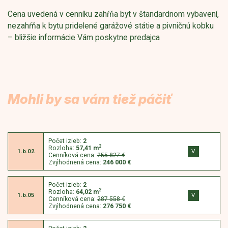
Cena uvedená v cenníku zahŕňa byt v štandardnom vybavení,
nezahŕňa k bytu pridelené garážové státie a pivničnú kobku
– bližšie informácie Vám poskytne predajca
Mohli by sa vám tiež páčiť
Počet izieb:
2
2
Rozloha:
57,41
m
V
1.b.02
Cenníková cena:
255 827 €
Zvýhodnená cena:
246 000 €
Počet izieb:
2
2
Rozloha:
64,02
m
V
1.b.05
Cenníková cena:
287 558 €
Zvýhodnená cena:
276 750 €